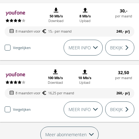
30,-
50 Mb/s
8 Mb/s
per maand
Download
Upload
8 maanden voor
15,- per maand
240,-
p/j
MEER INFO
BEKIJK
Vergelijken
32,50
100 Mb/s
10 Mb/s
per maand
Download
Upload
8 maanden voor
16,25 per maand
260,-
p/j
MEER INFO
BEKIJK
Vergelijken
Meer abonnementen