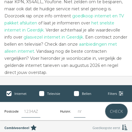
naar KPN, XS4ALL, Youfone. Niet zelden om te besparen,
maar ook dat de huidige service niet snel genoeg is.
Doorzoek rap onze info omtrent
goedkoop internet en TV
pakket afsluiten
of laat je informeren over
het snelste
internet in Geerdijk.
Verder achterhaal je alle waardevolle
info over
glasvezel internet in Geerdijk
. Een contract zonder
bellen en televisie? Check dan onze
aanbiedingen met
alleen internet
. Vandaag nog de beste contracten
vergelijken? Voer hieronder je woonlocatie in, vergelijk de
geldende internet tarieven van augustus 2026 en regel
direct jouw overstap.
Internet
Televisie
Bellen
Filters
CHECK
Postcode
Huisnr.
Combivoordeel
Goedkoopste eerst