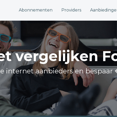
Abonnementen
Providers
Aanbiedinge
et vergelijken F
lle internet aanbieders en bespaar 