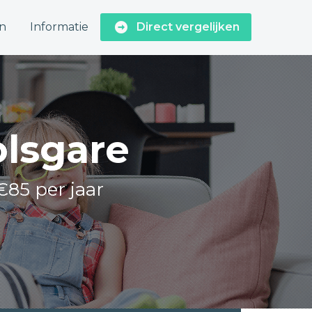
n
Informatie
Direct vergelijken
olsgare
€85 per jaar