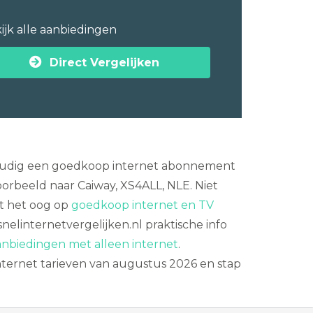
ijk alle aanbiedingen
Direct Vergelijken
nvoudig een goedkoop internet abonnement
oorbeeld naar Caiway, XS4ALL, NLE. Niet
et het oog op
goedkoop internet en TV
nelinternetvergelijken.nl praktische info
anbiedingen met alleen internet
.
 internet tarieven van augustus 2026 en stap