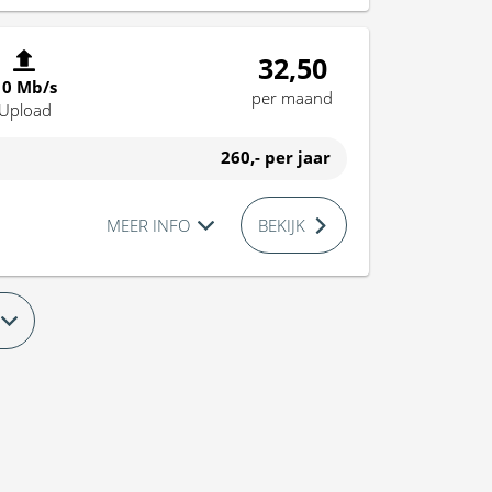
32,50
10 Mb/s
per maand
Upload
260,-
per jaar
MEER INFO
BEKIJK