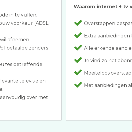
Waarom internet + tv v
ode in te vullen.
 jouw voorkeur (ADSL,
Overstappen bespaar
Extra aanbiedingen b
 wil afnemen.
/of betaalde zenders
Alle erkende aanbie
Je vind zo het abon
euzes betreffende
Moeiteloos overstap
levante televisie en
Met aanbiedingen als
e.
p eenvoudig over met