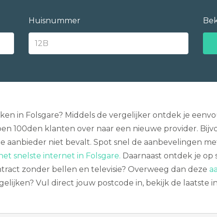
Huisnummer
Bek
ijken in Folsgare? Middels de vergelijker ontdek je ee
pen 100den klanten over naar een nieuwe provider. Bijv
e aanbieder niet bevalt. Spot snel de aanbevelingen m
het snelste internet in Folsgare.
Daarnaast ontdek je op s
ntract zonder bellen en televisie? Overweeg dan deze
a
elijken? Vul direct jouw postcode in, bekijk de laatste