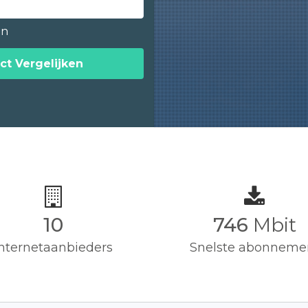
en
ct Vergelijken
10
750
Mbit
Internetaanbieders
Snelste abonneme