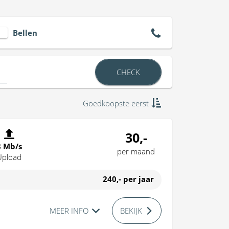
Bellen
CHECK
Goedkoopste eerst
30,-
8 Mb/s
per maand
Upload
240,-
per jaar
MEER INFO
BEKIJK