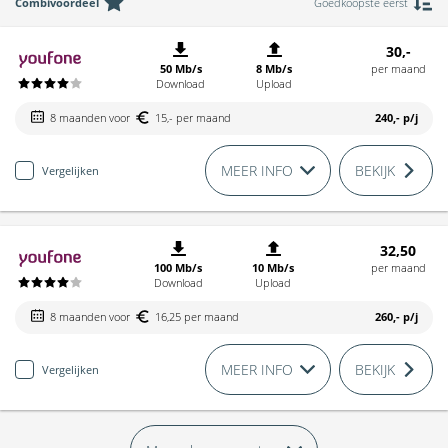
Combivoordeel
Goedkoopste eerst
30,-
50 Mb/s
8 Mb/s
per maand
Download
Upload
8 maanden voor
15,- per maand
240,-
p/j
MEER INFO
BEKIJK
Vergelijken
32,50
100 Mb/s
10 Mb/s
per maand
Download
Upload
8 maanden voor
16,25 per maand
260,-
p/j
MEER INFO
BEKIJK
Vergelijken