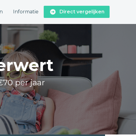
n
Informatie
Direct vergelijken
Ferwert
€70 per jaar