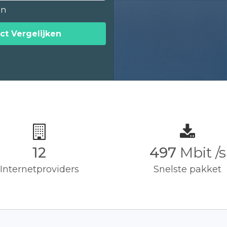
en
ct Vergelijken
12
500
Mbit /s
Internetproviders
Snelste pakket