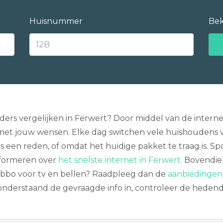
Huisnummer
Bek
ders vergelijken in Ferwert? Door middel van de internet
t jouw wensen. Elke dag switchen vele huishoudens van
rijs een reden, of omdat het huidige pakket te traag is. S
informeren over
het snelste internet in Ferwert.
Bovendien
 abbo voor tv en bellen? Raadpleeg dan de
aanbiedingen 
onderstaand de gevraagde info in, controleer de heden