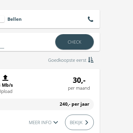
Bellen
CHECK
Goedkoopste eerst
30,-
8 Mb/s
per maand
Upload
240,-
per jaar
MEER INFO
BEKIJK