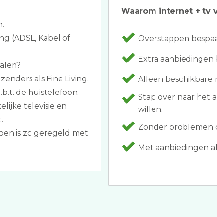
Waarom internet + tv v
n.
ing (ADSL, Kabel of
Overstappen bespaar
Extra aanbiedingen b
halen?
enders als Fine Living.
Alleen beschikbare
b.t. de huistelefoon.
Stap over naar het 
elijke televisie en
willen.
.
Zonder problemen ov
ppen is zo geregeld met
Met aanbiedingen als