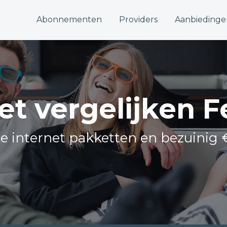
Abonnementen
Providers
Aanbiedinge
et vergelijken 
lle internet pakketten en bezuinig 