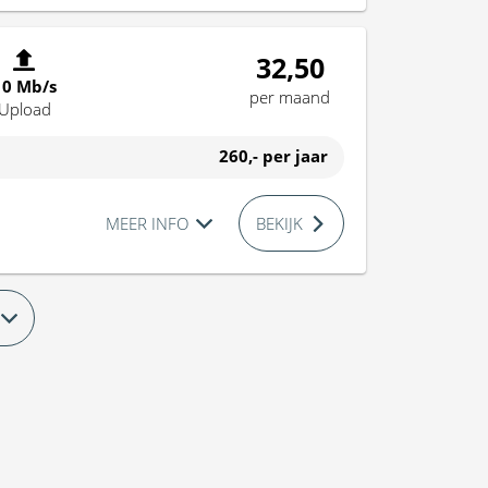
32,50
10 Mb/s
per maand
Upload
260,-
per jaar
MEER INFO
BEKIJK