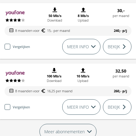
30,-
50 Mb/s
8 Mb/s
per maand
Download
Upload
8 maanden voor
15,- per maand
240,-
p/j
MEER INFO
BEKIJK
Vergelijken
32,50
100 Mb/s
10 Mb/s
per maand
Download
Upload
8 maanden voor
16,25 per maand
260,-
p/j
MEER INFO
BEKIJK
Vergelijken
Meer abonnementen