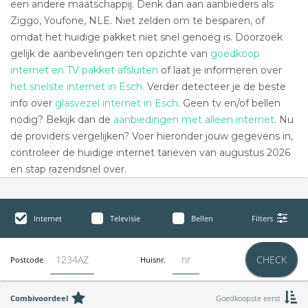
een andere maatschappij. Denk dan aan aanbieders als
Ziggo, Youfone, NLE. Niet zelden om te besparen, of
omdat het huidige pakket niet snel genoeg is. Doorzoek
gelijk de aanbevelingen ten opzichte van
goedkoop
internet en TV pakket afsluiten
of laat je informeren over
het snelste internet in Esch.
Verder detecteer je de beste
info over
glasvezel internet in Esch
. Geen tv en/of bellen
nodig? Bekijk dan de
aanbiedingen met alleen internet
. Nu
de providers vergelijken? Voer hieronder jouw gegevens in,
controleer de huidige internet tarieven van augustus 2026
en stap razendsnel over.
Internet
Televisie
Bellen
Filters
CHECK
Postcode
Huisnr.
Combivoordeel
Goedkoopste eerst