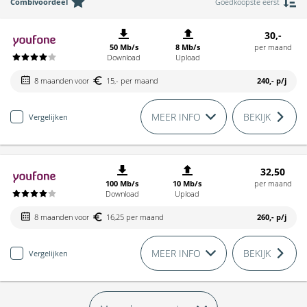
Combivoordeel
Goedkoopste eerst
30,-
50 Mb/s
8 Mb/s
per maand
Download
Upload
8 maanden voor
15,- per maand
240,-
p/j
MEER INFO
BEKIJK
Vergelijken
32,50
100 Mb/s
10 Mb/s
per maand
Download
Upload
8 maanden voor
16,25 per maand
260,-
p/j
MEER INFO
BEKIJK
Vergelijken