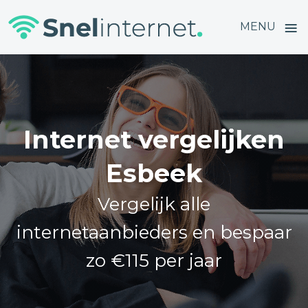
≡
MENU
Skip
to
content
Internet vergelijken
Esbeek
Vergelijk alle
internetaanbieders en bespaar
zo €115 per jaar