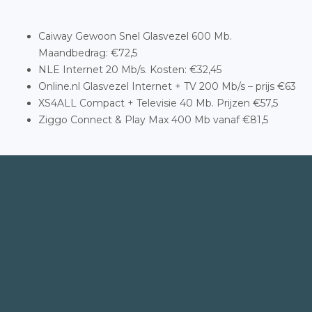
Caiway Gewoon Snel Glasvezel 600 Mb.
Maandbedrag: €72,5
NLE Internet 20 Mb/s. Kosten: €32,45
Online.nl Glasvezel Internet + TV 200 Mb/s – prijs €63
XS4ALL Compact + Televisie 40 Mb. Prijzen €57,5
Ziggo Connect & Play Max 400 Mb vanaf €81,5