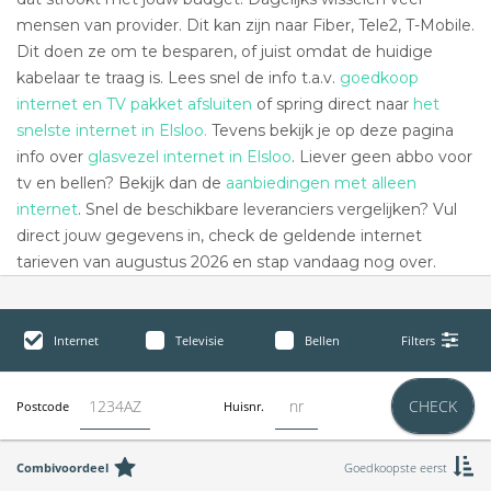
mensen van provider. Dit kan zijn naar Fiber, Tele2, T-Mobile.
Dit doen ze om te besparen, of juist omdat de huidige
kabelaar te traag is. Lees snel de info t.a.v.
goedkoop
internet en TV pakket afsluiten
of spring direct naar
het
snelste internet in Elsloo.
Tevens bekijk je op deze pagina
info over
glasvezel internet in Elsloo
. Liever geen abbo voor
tv en bellen? Bekijk dan de
aanbiedingen met alleen
internet
. Snel de beschikbare leveranciers vergelijken? Vul
direct jouw gegevens in, check de geldende internet
tarieven van augustus 2026 en stap vandaag nog over.
Internet
Televisie
Bellen
Filters
CHECK
Postcode
Huisnr.
Combivoordeel
Goedkoopste eerst