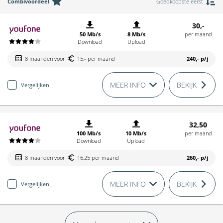
Combivoordeel
Goedkoopste eerst
30,-
50 Mb/s
8 Mb/s
per maand
Download
Upload
8 maanden voor
15,- per maand
240,-
p/j
MEER INFO
BEKIJK
Vergelijken
32,50
100 Mb/s
10 Mb/s
per maand
Download
Upload
8 maanden voor
16,25 per maand
260,-
p/j
MEER INFO
BEKIJK
Vergelijken