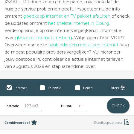
XS4ALL. Dit doen ze om te besparen, maar ook dat de
huidige service problemen geeft. Inspecteer nu de info
omtrent
goedkoop internet en TV pakket afsluiten
of check
de updates omtrent
het snelste internet in Elburg.
Verderop vind je op snelinternetvergelijken.nl informatie
over
glasvezel internet in Elburg
. Wil je geen TV of VOIP?
Overweeg dan deze
aanbiedingen met alleen internet
. Vug
de meest populaire providers vergelijken? Vul hieronder
jouw postcode in, controleer de actuele internet tarieven
van augustus 2026 en stap razendsnel over.
Internet
Televisie
Bellen
Filters
CHECK
Postcode
Huisnr.
Combivoordeel
Goedkoopste eerst