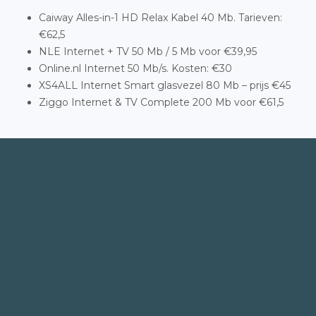
Caiway Alles-in-1 HD Relax Kabel 40 Mb. Tarieven:
€62,5
NLE Internet + TV 50 Mb / 5 Mb voor €39,95
Online.nl Internet 50 Mb/s. Kosten: €30
XS4ALL Internet Smart glasvezel 80 Mb – prijs €45
Ziggo Internet & TV Complete 200 Mb voor €61,5