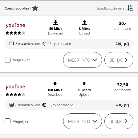
Combivoordeel
Goedkoopste eerst
30,-
50 Mb/s
8 Mb/s
per maand
Download
Upload
8 maanden voor
15,- per maand
240,-
p/j
MEER INFO
BEKIJK
Vergelijken
32,50
100 Mb/s
10 Mb/s
per maand
Download
Upload
8 maanden voor
16,25 per maand
260,-
p/j
MEER INFO
BEKIJK
Vergelijken