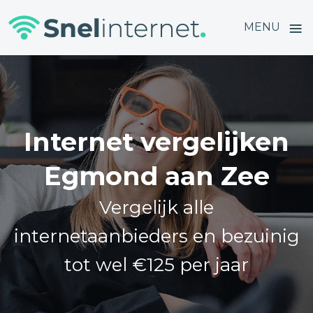
≡
MENU
Skip
to
content
Internet vergelijken
Egmond aan Zee
Vergelijk alle
internetaanbieders en bezuinig
tot wel €125 per jaar