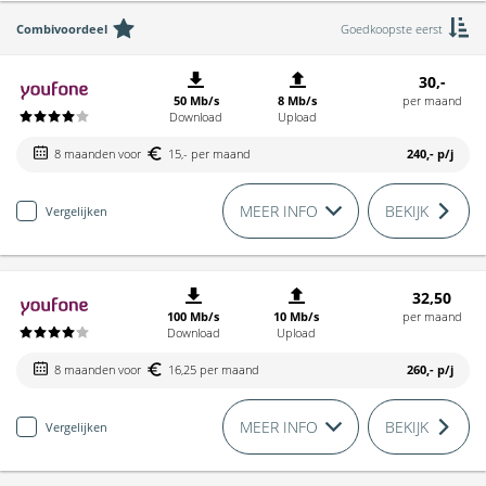
Combivoordeel
Goedkoopste eerst
30,-
50 Mb/s
8 Mb/s
per maand
Download
Upload
8 maanden voor
15,- per maand
240,-
p/j
MEER INFO
BEKIJK
Vergelijken
32,50
100 Mb/s
10 Mb/s
per maand
Download
Upload
8 maanden voor
16,25 per maand
260,-
p/j
MEER INFO
BEKIJK
Vergelijken