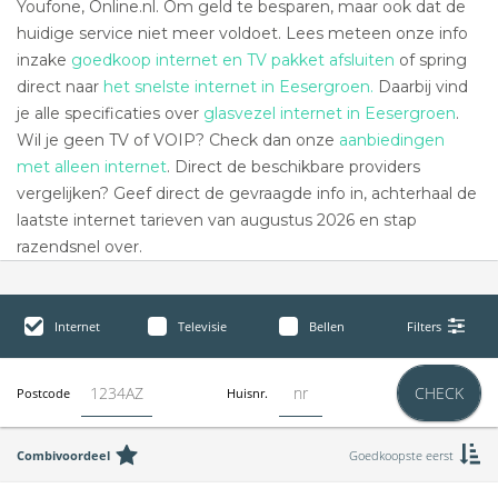
Youfone, Online.nl. Om geld te besparen, maar ook dat de
huidige service niet meer voldoet. Lees meteen onze info
inzake
goedkoop internet en TV pakket afsluiten
of spring
direct naar
het snelste internet in Eesergroen.
Daarbij vind
je alle specificaties over
glasvezel internet in Eesergroen
.
Wil je geen TV of VOIP? Check dan onze
aanbiedingen
met alleen internet
. Direct de beschikbare providers
vergelijken? Geef direct de gevraagde info in, achterhaal de
laatste internet tarieven van augustus 2026 en stap
razendsnel over.
Internet
Televisie
Bellen
Filters
CHECK
Postcode
Huisnr.
Combivoordeel
Goedkoopste eerst