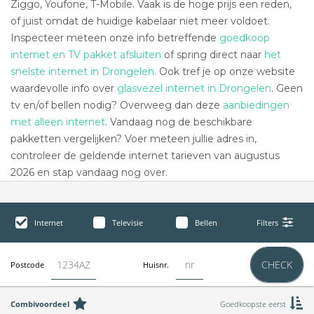
Ziggo, Youfone, T-Mobile. Vaak is de hoge prijs een reden,
of juist omdat de huidige kabelaar niet meer voldoet.
Inspecteer meteen onze info betreffende
goedkoop
internet en TV pakket afsluiten
of spring direct naar
het
snelste internet in Drongelen.
Ook tref je op onze website
waardevolle info over
glasvezel internet in Drongelen
. Geen
tv en/of bellen nodig? Overweeg dan deze
aanbiedingen
met alleen internet
. Vandaag nog de beschikbare
pakketten vergelijken? Voer meteen jullie adres in,
controleer de geldende internet tarieven van augustus
2026 en stap vandaag nog over.
Internet
Televisie
Bellen
Filters
CHECK
Postcode
Huisnr.
Combivoordeel
Goedkoopste eerst