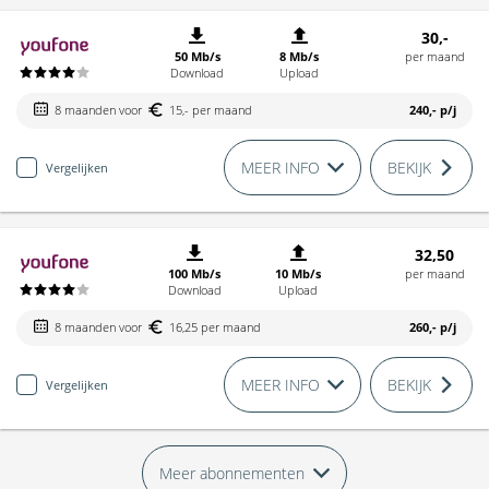
30,-
50 Mb/s
8 Mb/s
per maand
Download
Upload
8 maanden voor
15,- per maand
240,-
p/j
MEER INFO
BEKIJK
Vergelijken
32,50
100 Mb/s
10 Mb/s
per maand
Download
Upload
8 maanden voor
16,25 per maand
260,-
p/j
MEER INFO
BEKIJK
Vergelijken
Meer abonnementen