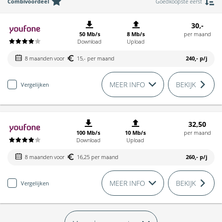
Combivoordeel
Goedkoopste eerst
30,-
50 Mb/s
8 Mb/s
per maand
Download
Upload
8 maanden voor
15,- per maand
240,-
p/j
MEER INFO
BEKIJK
Vergelijken
32,50
100 Mb/s
10 Mb/s
per maand
Download
Upload
8 maanden voor
16,25 per maand
260,-
p/j
MEER INFO
BEKIJK
Vergelijken