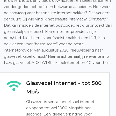
Browsen, foto’s en video’s downloaden, en series streamen
zonder gedoe behoeft een bekwame aanbieder. Hoe werkt
de aanvraag voor het snelste internet pakket? Dat varieert
per buurt. Bij wie vind ik het
snelste internet in Dinxperlo
?
Dat kan middels de internet postcodecheck. Jij ontdekt dan
gemakkelijk alle beschikbare internetproviders in je
dorp/stad. Kies hierna voor “snelste pakket eerst”. Jij kan
ook kiezen voor “beste score” voor de beste
internetprovider van augustus 2026. Nieuwsgierig naar
glasvezel, kabel of adsl? Hierna achterhaal jij relevante info
t.a.v. glasvezel, ADSL/VDSL, kabelinternet en 4G voor thuis.
Glasvezel internet - tot 500
Mb/s
Glasvezel is sensationeel snel internet,
oplopend tot wel 1000 Megabit per
seconde. Een ideale verbinding voor