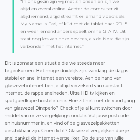
“In ons gezin zijn wij met z’n drieën en zijn we
altijd en overal online. Achter de computer zit
altijd iemand, altijd streamt er iemand video’s als
My Name Is Earl, of kijkt met de tablet naar RTL 5
en weer iemand anders speelt online GTA IV. Dit
staat nog los van onze devices, als de Nest die zijn
verbonden met het internet.”
Dit is zomaar een situatie die we steeds meer
tegenkomen. Het moge duidelijk zijn: vandaag de dag is
stabiel en snel internet een vereiste. Aan de hand van
glasvezel internet ben je altijd verzekerd van constant
internet, de rappe snelheden, Ultra HD tv kijken en
spotgoedkope huistelefonie. Hoe zit het met de voortgang
van
glasvezel Dinxperlo
? Check of je al kunt switchen door
middel van onze vergelijkingsmodule. Vul jouw postcode
en huisnummer in, en vind of de glasvezelpakketten
beschikbaar zijn. Groen licht? Glasvezel vergelijken doe je
snel dankzij de internet-vergelijker. Op de site van jullie