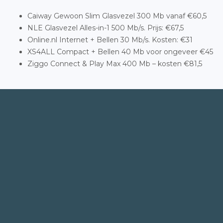
Caiway Gewoon Slim Glasvezel 300 Mb vanaf €60,5
NLE Glasvezel Alles-in-1 500 Mb/s. Prijs: €67,5
Online.nl Internet + Bellen 30 Mb/s. Kosten: €31
XS4ALL Compact + Bellen 40 Mb voor ongeveer €45
Ziggo Connect & Play Max 400 Mb – kosten €81,5