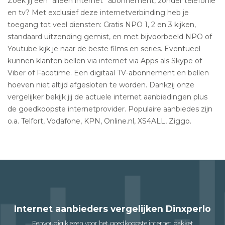
Zoek jij een “alleen internet” abonnement, zonder telefonie
en tv? Met exclusief deze internetverbinding heb je
toegang tot veel diensten: Gratis NPO 1, 2 en 3 kijken,
standaard uitzending gemist, en met bijvoorbeeld NPO of
Youtube kijk je naar de beste films en series. Eventueel
kunnen klanten bellen via internet via Apps als Skype of
Viber of Facetime. Een digitaal TV-abonnement en bellen
hoeven niet altijd afgesloten te worden. Dankzij onze
vergelijker bekijk jij de actuele internet aanbiedingen plus
de goedkoopste internetprovider. Populaire aanbiedes zijn
o.a. Telfort, Vodafone, KPN, Online.nl, XS4ALL, Ziggo.
Internet aanbieders vergelijken Dinxperlo
Eenvoudig kiezen voor het goedkoopste internet pakket