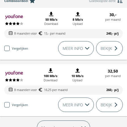
Combivoordeel
Goedkoopste eerst
30,-
50 Mb/s
8 Mb/s
per maand
Download
Upload
8 maanden voor
15,- per maand
240,-
p/j
MEER INFO
BEKIJK
Vergelijken
32,50
100 Mb/s
10 Mb/s
per maand
Download
Upload
8 maanden voor
16,25 per maand
260,-
p/j
MEER INFO
BEKIJK
Vergelijken