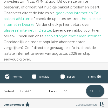
providers zijn NLE, KPN, Ziggo. Dit doen ze om te
besparen, of omdat het huidige pakket problemen geeft.
Observeer direct de info m.b.t.
goedkoop internet en TV
pakket afsluiten
of check de updates omtrent
het snelste
internet in Deurze.
Verder check je hier details over
glasvezel internet in Deurze
. Liever geen abbo voor tv en
bellen? Check dan onze
aanbiedingen met alleen internet
.
Onmiddellijk de meest populaire abonnementen
vergelijken? Geef direct de gevraagde info in, check de
laatste internet tarieven van augustus 2026 en stap
eenvoudig over.
Internet
Televisie
Bellen
Filters
CHECK
Postcode
Huisnr.
Combivoordeel
Goedkoopste eerst