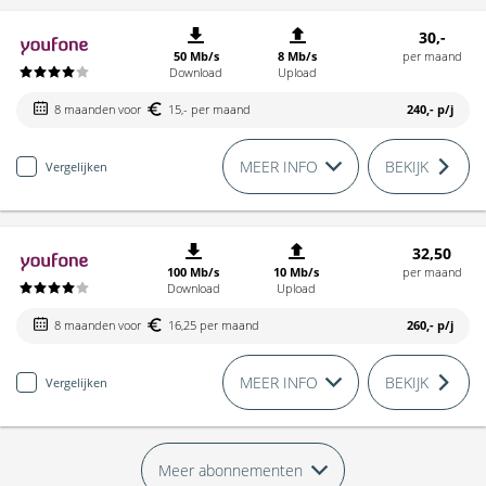
30,-
50 Mb/s
8 Mb/s
per maand
Download
Upload
8 maanden voor
15,- per maand
240,-
p/j
MEER INFO
BEKIJK
Vergelijken
32,50
100 Mb/s
10 Mb/s
per maand
Download
Upload
8 maanden voor
16,25 per maand
260,-
p/j
MEER INFO
BEKIJK
Vergelijken
Meer abonnementen