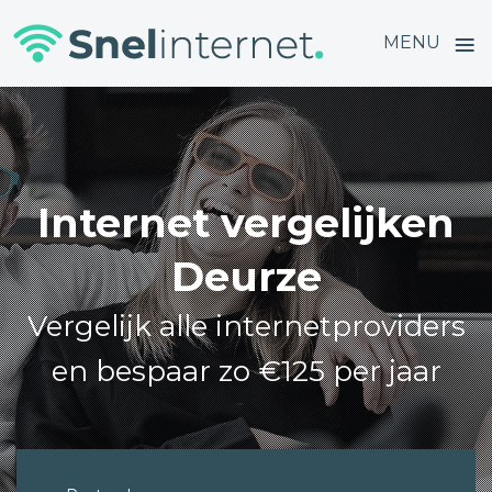
≡
MENU
Skip
to
content
Internet vergelijken
Deurze
Vergelijk alle internetproviders
en bespaar zo €125 per jaar