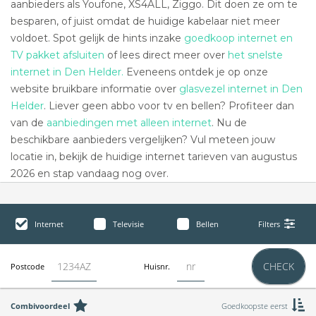
aanbieders als Youfone, XS4ALL, Ziggo. Dit doen ze om te
besparen, of juist omdat de huidige kabelaar niet meer
voldoet. Spot gelijk de hints inzake
goedkoop internet en
TV pakket afsluiten
of lees direct meer over
het snelste
internet in Den Helder.
Eveneens ontdek je op onze
website bruikbare informatie over
glasvezel internet in Den
Helder
. Liever geen abbo voor tv en bellen? Profiteer dan
van de
aanbiedingen met alleen internet
. Nu de
beschikbare aanbieders vergelijken? Vul meteen jouw
locatie in, bekijk de huidige internet tarieven van augustus
2026 en stap vandaag nog over.
Internet
Televisie
Bellen
Filters
CHECK
Postcode
Huisnr.
Combivoordeel
Goedkoopste eerst