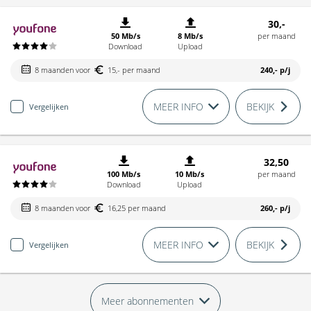
30,-
50 Mb/s
8 Mb/s
per maand
Download
Upload
8 maanden voor
15,- per maand
240,-
p/j
MEER INFO
BEKIJK
Vergelijken
32,50
100 Mb/s
10 Mb/s
per maand
Download
Upload
8 maanden voor
16,25 per maand
260,-
p/j
MEER INFO
BEKIJK
Vergelijken
Meer abonnementen