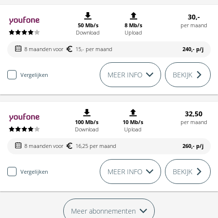
30,-
50 Mb/s
8 Mb/s
per maand
Download
Upload
8 maanden voor
15,- per maand
240,-
p/j
MEER INFO
BEKIJK
Vergelijken
32,50
100 Mb/s
10 Mb/s
per maand
Download
Upload
8 maanden voor
16,25 per maand
260,-
p/j
MEER INFO
BEKIJK
Vergelijken
Meer abonnementen