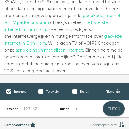
XS4ALL, Fiber, Tele2. Simpelweg omdat ze teveel betalen,
of omdat de huidige aanbieder niet meer voldoet. Check
meteen de aanbevelingen aangaande
goedkoop internet
en TV pakket afsluiten
of bekijk meteen
het snelste
internet in Den Ham.
Eveneens check je op
snelinternetvergelijken.nl nuttige informatie over
glasvezel
internet in Den Ham
. Wil je geen TV of VOIP? Check dan
onze
aanbiedingen met alleen internet
. Binnen no-time de
beschikbare pakketten vergelijken? Geef onderstaand jullie
adres in, bekijk de huidige internet tarieven van augustus
2026 en stap gemakkelijk over.
Internet
Televisie
Bellen
Filters
CHECK
Postcode
Huisnr.
Combivoordeel
Goedkoopste eerst