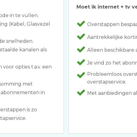
Moet ik internet + tv v
ode in te vullen.
ing (Kabel, Glasvezel
Overstappen bespaar
Aantrekkelijke korti
de snelheden.
etaalde kanalen als
Alleen beschikbare
Je vind zo het abon
oor opties t.a.v. een
Probleemloos overs
overstapservice.
opsomming met
et abonnementen in
Met aanbiedingen als 
verstappen is zo
tapservice.