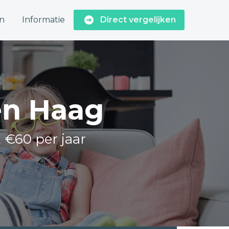
n
Informatie
Direct vergelijken
en Haag
t €60 per jaar