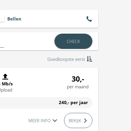
Bellen
CHECK
Goedkoopste eerst
30,-
8 Mb/s
per maand
Upload
240,-
per jaar
MEER INFO
BEKIJK