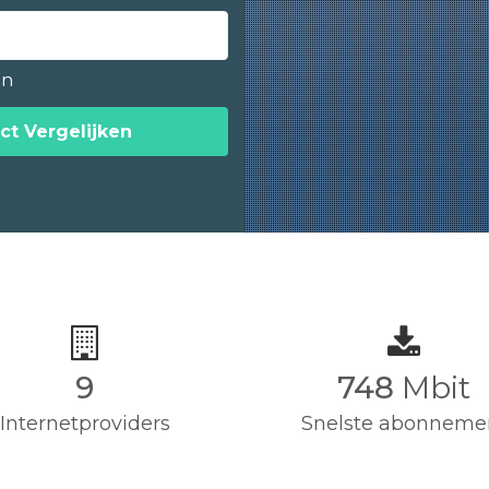
en
ct Vergelijken
9
750
Mbit
Internetproviders
Snelste abonneme