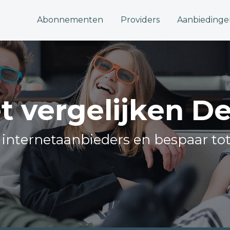
Abonnementen
Providers
Aanbiedinge
et vergelijken D
e internetaanbieders en bespaar to