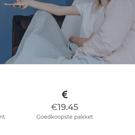
€
19.50
nt
Goedkoopste pakket