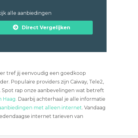
ijk alle aanbiedingen
Direct Vergelijken
ker tref jij eenvoudig een goedkoop
r. Populaire providers zijn Caiway, Tele2,
. Spot rap onze aanbevelingen wat betreft
n Haag.
Daarbij achterhaal je alle informatie
aanbiedingen met alleen internet
. Vandaag
hedendaagse internet tarieven van