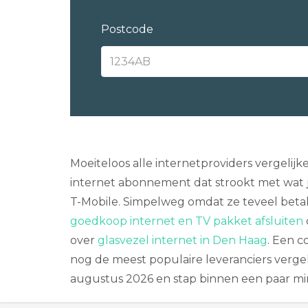
Postcode
Moeiteloos alle internetproviders vergelij
internet abonnement dat strookt met wat ju
T-Mobile. Simpelweg omdat ze teveel betal
goedkoop internet en TV pakket afsluiten
over
glasvezel internet in Den Haag
. Een c
nog de meest populaire leveranciers verge
augustus 2026 en stap binnen een paar mi