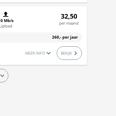
32,50
10 Mb/s
per maand
Upload
260,-
per jaar
MEER INFO
BEKIJK