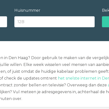
Huisnummer
Bek
ken in Den Haag? Door gebruik te maken van de vergelij
llie willen. Elke week wisselen veel mensen van aanbiede
en, of juist omdat de huidige kabelaar problemen geeft
of check de updates omtrent
het snelste internet in De
ontract zonder bellen en televisie? Overweeg dan deze
lijken? Vul meteen je adresgegevens in, achterhaal de 
nuten over.