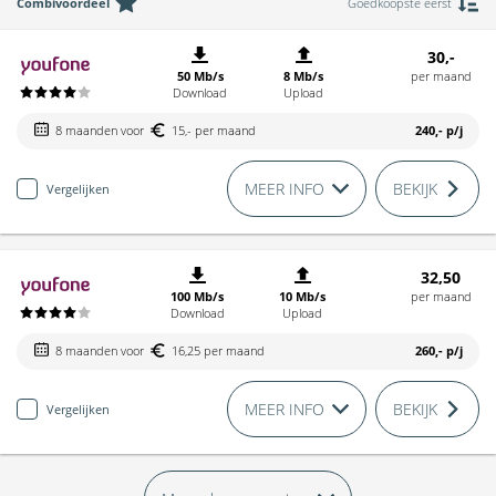
Combivoordeel
Goedkoopste eerst
30,-
50 Mb/s
8 Mb/s
per maand
Download
Upload
8 maanden voor
15,- per maand
240,-
p/j
MEER INFO
BEKIJK
Vergelijken
32,50
100 Mb/s
10 Mb/s
per maand
Download
Upload
8 maanden voor
16,25 per maand
260,-
p/j
MEER INFO
BEKIJK
Vergelijken