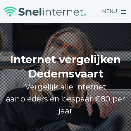
≡
MENU
Skip
to
content
Internet vergelijken
Dedemsvaart
Vergelijk alle internet
aanbieders en bespaar €80 per
jaar