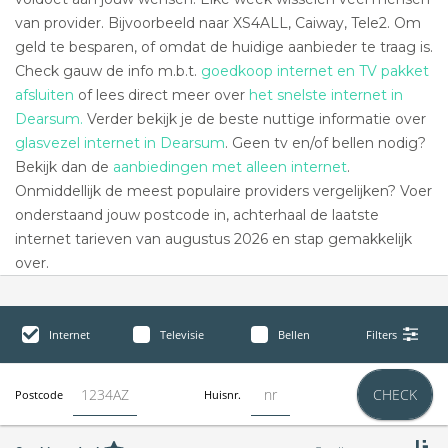
van provider. Bijvoorbeeld naar XS4ALL, Caiway, Tele2. Om
geld te besparen, of omdat de huidige aanbieder te traag is.
Check gauw de info m.b.t.
goedkoop internet en TV pakket
afsluiten
of lees direct meer over
het snelste internet in
Dearsum.
Verder bekijk je de beste nuttige informatie over
glasvezel internet in Dearsum
. Geen tv en/of bellen nodig?
Bekijk dan de
aanbiedingen met alleen internet
.
Onmiddellijk de meest populaire providers vergelijken? Voer
onderstaand jouw postcode in, achterhaal de laatste
internet tarieven van augustus 2026 en stap gemakkelijk
over.
Internet
Televisie
Bellen
Filters
CHECK
Postcode
Huisnr.