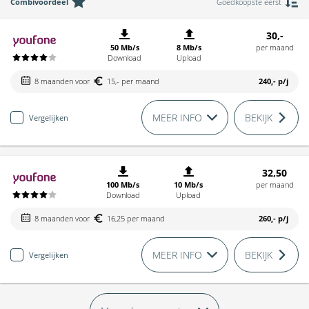
Combivoordeel
Goedkoopste eerst
30,-
50 Mb/s
8 Mb/s
per maand
Download
Upload
8 maanden voor
15,- per maand
240,-
p/j
MEER INFO
BEKIJK
Vergelijken
32,50
100 Mb/s
10 Mb/s
per maand
Download
Upload
8 maanden voor
16,25 per maand
260,-
p/j
MEER INFO
BEKIJK
Vergelijken