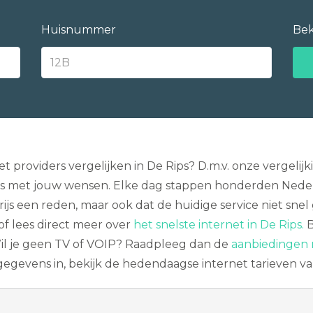
Huisnummer
Bek
providers vergelijken in De Rips? D.m.v. onze vergeli
is met jouw wensen. Elke dag stappen honderden Nederla
prijs een reden, maar ook dat de huidige service niet sne
of lees direct meer over
het snelste internet in De Rips.
B
Wil je geen TV of VOIP? Raadpleeg dan de
aanbiedingen 
 gegevens in, bekijk de hedendaagse internet tarieven v