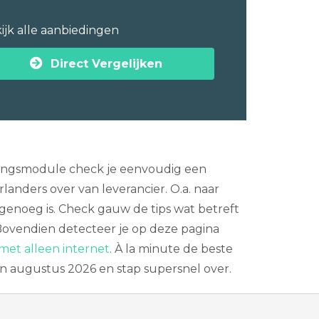
ijk alle aanbiedingen
Direct Vergelijken
jkingsmodule check je eenvoudig een
nders over van leverancier. O.a. naar
l genoeg is. Check gauw de tips wat betreft
ovendien detecteer je op deze pagina
met alleen internet
. À la minute de beste
an augustus 2026 en stap supersnel over.