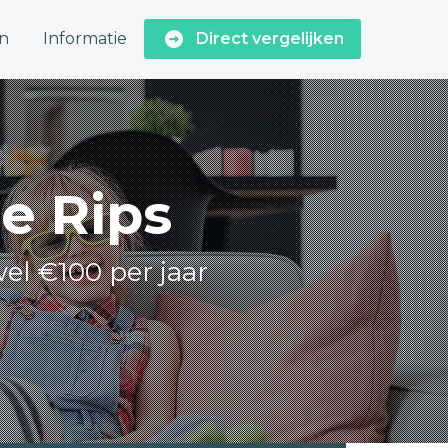
n
Informatie
Direct vergelijken
De Rips
wel €100 per jaar