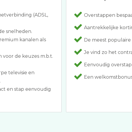
netverbinding (ADSL,
Overstappen bespaar
Aantrekkelijke kortin
de snelheden.
premium kanalen als
De meest populaire p
Je vind zo het contr
 voor de keuzes m.b.t.
Eenvoudig overstapp
pe televisie en
Een welkomstbonus al
.
ract en stap eenvoudig