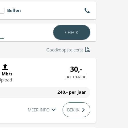
Bellen
CHECK
Goedkoopste eerst
30,-
8 Mb/s
per maand
Upload
240,-
per jaar
MEER INFO
BEKIJK