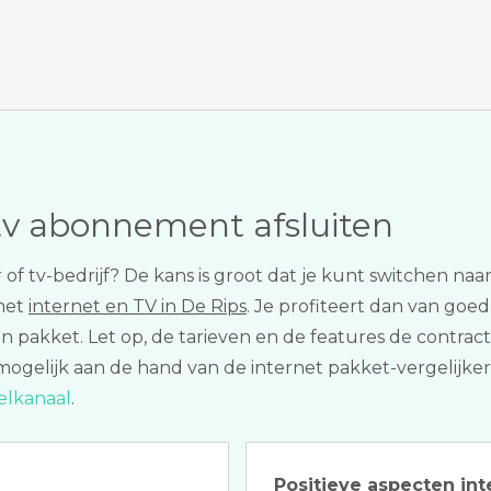
tv abonnement afsluiten
r of tv-bedrijf? De kans is groot dat je kunt switchen n
 met
internet en TV in De Rips
. Je profiteert dan van goed
én pakket. Let op, de tarieven en de features de contrac
s mogelijk aan de hand van de internet pakket-vergelijke
elkanaal
.
Positieve aspecten int