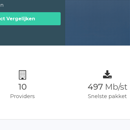
en
ct Vergelijken
10
500
Mb/st
Providers
Snelste pakket