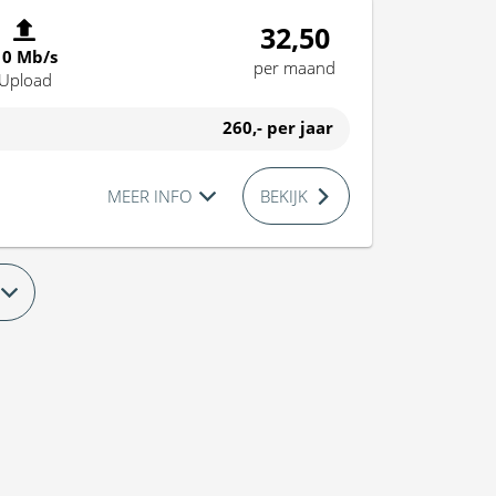
32,50
10 Mb/s
per maand
Upload
260,-
per jaar
MEER INFO
BEKIJK