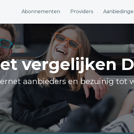
Abonnementen
Providers
Aanbiedinge
et vergelijken 
nternet aanbieders en bezuinig tot 