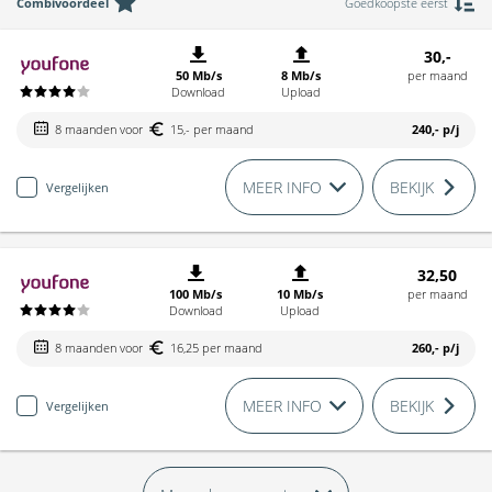
Combivoordeel
Goedkoopste eerst
30,-
50 Mb/s
8 Mb/s
per maand
Download
Upload
8 maanden voor
15,- per maand
240,-
p/j
MEER INFO
BEKIJK
Vergelijken
32,50
100 Mb/s
10 Mb/s
per maand
Download
Upload
8 maanden voor
16,25 per maand
260,-
p/j
MEER INFO
BEKIJK
Vergelijken