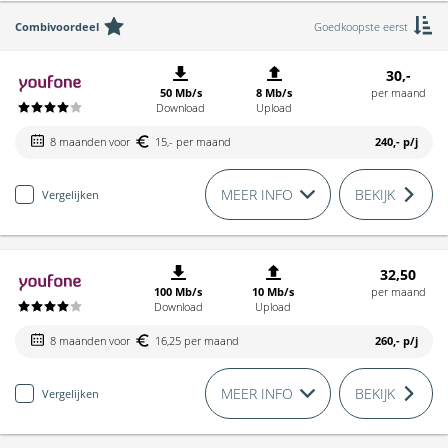
Combivoordeel
Goedkoopste eerst
30,-
50 Mb/s
8 Mb/s
per maand
Download
Upload
8 maanden voor
15,- per maand
240,-
p/j
MEER INFO
BEKIJK
Vergelijken
32,50
100 Mb/s
10 Mb/s
per maand
Download
Upload
8 maanden voor
16,25 per maand
260,-
p/j
MEER INFO
BEKIJK
Vergelijken