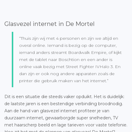
Glasvezel internet in De Mortel
“Thuis zijn wij met 4 personen en zijn we altijd en
overal online. Iemand is bezig op de computer,
iemand anders streamt Boardwalk Empire, of kijkt
met de tablet naar Boschtion en een ander is
online vaak bezig met Street Fighter IVHalo 3. En
dan zijn er ook nog andere apparaten zoals de
printer die gebruik maken van het internet.”
Dit is een situatie die steeds vaker opduikt. Het is duidelijk:
de laatste jaren is een bestendige verbinding broodnodig.
Aan de hand van glasvezel internet profiteer je van
duurzaam internet, gewaarborgde super snelheden, TV
met haarscherp beeld en lage tarieven voor vaste telefonie.
Hoe zit het met de plannen van
glasvezel De Mortel
?