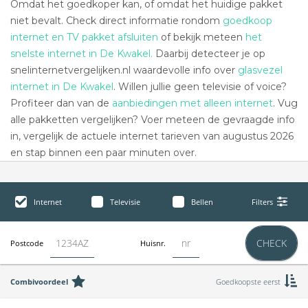
Omdat het goedkoper kan, of omdat het huidige pakket
niet bevalt. Check direct informatie rondom
goedkoop
internet en TV pakket afsluiten
of bekijk meteen
het
snelste internet in De Kwakel.
Daarbij detecteer je op
snelinternetvergelijken.nl waardevolle info over
glasvezel
internet in De Kwakel
. Willen jullie geen televisie of voice?
Profiteer dan van de
aanbiedingen met alleen internet
. Vug
alle pakketten vergelijken? Voer meteen de gevraagde info
in, vergelijk de actuele internet tarieven van augustus 2026
en stap binnen een paar minuten over.
Internet
Televisie
Bellen
Filters
CHECK
Postcode
Huisnr.
Combivoordeel
Goedkoopste eerst