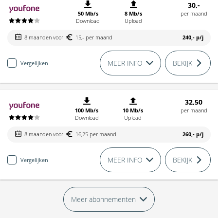
30,-
50 Mb/s
8 Mb/s
per maand
Download
Upload
8 maanden voor
15,- per maand
240,-
p/j
MEER INFO
BEKIJK
Vergelijken
32,50
100 Mb/s
10 Mb/s
per maand
Download
Upload
8 maanden voor
16,25 per maand
260,-
p/j
MEER INFO
BEKIJK
Vergelijken
Meer abonnementen