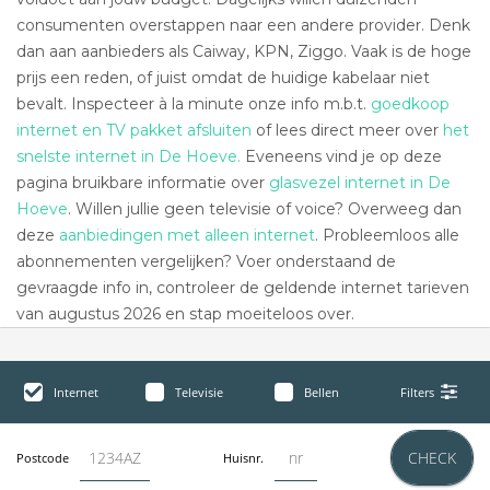
consumenten overstappen naar een andere provider. Denk
dan aan aanbieders als Caiway, KPN, Ziggo. Vaak is de hoge
prijs een reden, of juist omdat de huidige kabelaar niet
bevalt. Inspecteer à la minute onze info m.b.t.
goedkoop
internet en TV pakket afsluiten
of lees direct meer over
het
snelste internet in De Hoeve.
Eveneens vind je op deze
pagina bruikbare informatie over
glasvezel internet in De
Hoeve
. Willen jullie geen televisie of voice? Overweeg dan
deze
aanbiedingen met alleen internet
. Probleemloos alle
abonnementen vergelijken? Voer onderstaand de
gevraagde info in, controleer de geldende internet tarieven
van augustus 2026 en stap moeiteloos over.
Internet
Televisie
Bellen
Filters
CHECK
Postcode
Huisnr.