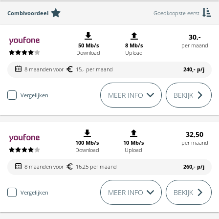
Combivoordeel
Goedkoopste eerst
30,-
50 Mb/s
8 Mb/s
per maand
Download
Upload
8 maanden voor
15,- per maand
240,-
p/j
MEER INFO
BEKIJK
Vergelijken
32,50
100 Mb/s
10 Mb/s
per maand
Download
Upload
8 maanden voor
16,25 per maand
260,-
p/j
MEER INFO
BEKIJK
Vergelijken