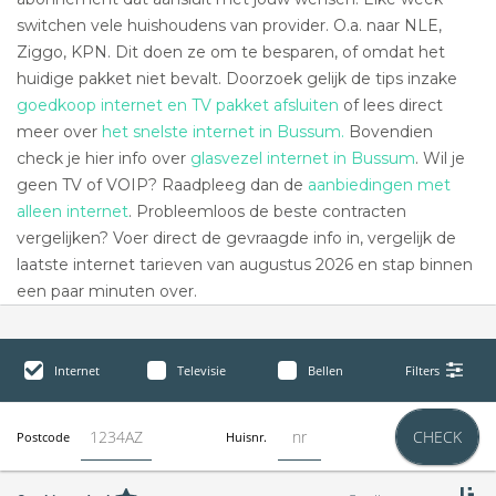
switchen vele huishoudens van provider. O.a. naar NLE,
Ziggo, KPN. Dit doen ze om te besparen, of omdat het
huidige pakket niet bevalt. Doorzoek gelijk de tips inzake
goedkoop internet en TV pakket afsluiten
of lees direct
meer over
het snelste internet in Bussum.
Bovendien
check je hier info over
glasvezel internet in Bussum
. Wil je
geen TV of VOIP? Raadpleeg dan de
aanbiedingen met
alleen internet
. Probleemloos de beste contracten
vergelijken? Voer direct de gevraagde info in, vergelijk de
laatste internet tarieven van augustus 2026 en stap binnen
een paar minuten over.
Internet
Televisie
Bellen
Filters
CHECK
Postcode
Huisnr.