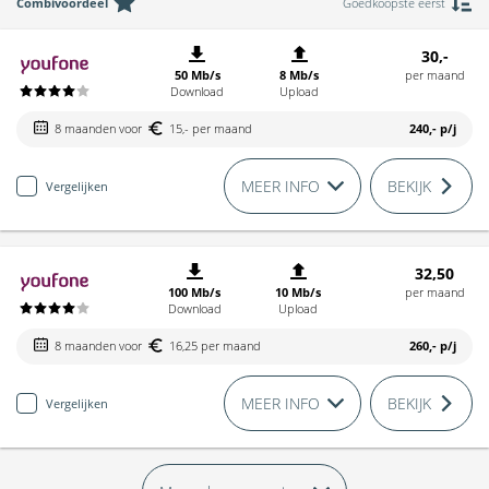
Combivoordeel
Goedkoopste eerst
30,-
50 Mb/s
8 Mb/s
per maand
Download
Upload
8 maanden voor
15,- per maand
240,-
p/j
MEER INFO
BEKIJK
Vergelijken
32,50
100 Mb/s
10 Mb/s
per maand
Download
Upload
8 maanden voor
16,25 per maand
260,-
p/j
MEER INFO
BEKIJK
Vergelijken