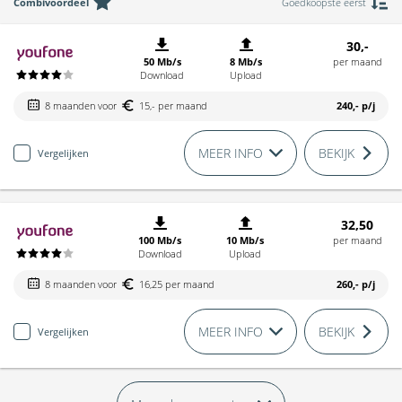
Combivoordeel
Goedkoopste eerst
30,-
50 Mb/s
8 Mb/s
per maand
Download
Upload
8 maanden voor
15,- per maand
240,-
p/j
MEER INFO
BEKIJK
Vergelijken
32,50
100 Mb/s
10 Mb/s
per maand
Download
Upload
8 maanden voor
16,25 per maand
260,-
p/j
MEER INFO
BEKIJK
Vergelijken