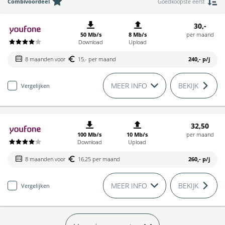
Combivoordeel
Goedkoopste eerst
30,-
50 Mb/s
8 Mb/s
per maand
Download
Upload
8 maanden voor
15,- per maand
240,-
p/j
MEER INFO
BEKIJK
Vergelijken
32,50
100 Mb/s
10 Mb/s
per maand
Download
Upload
8 maanden voor
16,25 per maand
260,-
p/j
MEER INFO
BEKIJK
Vergelijken