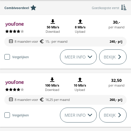
Combivoordeel
Goedkoopste eerst
30,-
50 Mb/s
8 Mb/s
per maand
Download
Upload
8 maanden voor
15,- per maand
240,-
p/j
MEER INFO
BEKIJK
Vergelijken
32,50
100 Mb/s
10 Mb/s
per maand
Download
Upload
8 maanden voor
16,25 per maand
260,-
p/j
MEER INFO
BEKIJK
Vergelijken