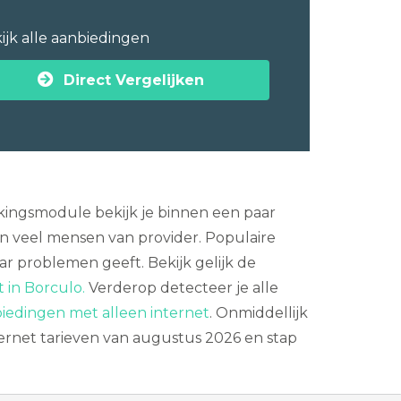
ijk alle aanbiedingen
Direct Vergelijken
jkingsmodule bekijk je binnen een paar
n veel mensen van provider. Populaire
aar problemen geeft. Bekijk gelijk de
t in Borculo.
Verderop detecteer je alle
iedingen met alleen internet
. Onmiddellijk
ternet tarieven van augustus 2026 en stap