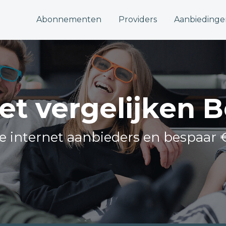
Abonnementen
Providers
Aanbiedinge
et vergelijken 
lle internet aanbieders en bespaar €