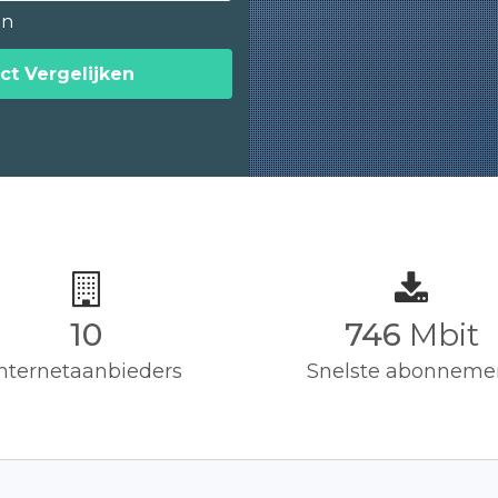
en
ct Vergelijken
10
750
Mbit
Internetaanbieders
Snelste abonneme