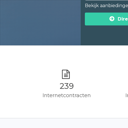
Bekijk aanbieding
Dire
240
Internetcontracten