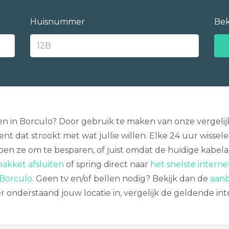
Huisnummer
Bek
ken in Borculo? Door gebruik te maken van onze vergeli
dat strookt met wat jullie willen. Elke 24 uur wissele
t doen ze om te besparen, of juist omdat de huidige kabel
akket afsluiten
of spring direct naar
het snelste interne
 Borculo
. Geen tv en/of bellen nodig? Bekijk dan de
aanb
 onderstaand jouw locatie in, vergelijk de geldende in