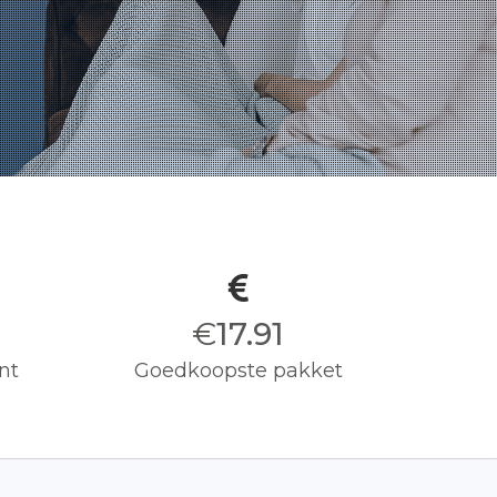
€
18.00
nt
Goedkoopste pakket