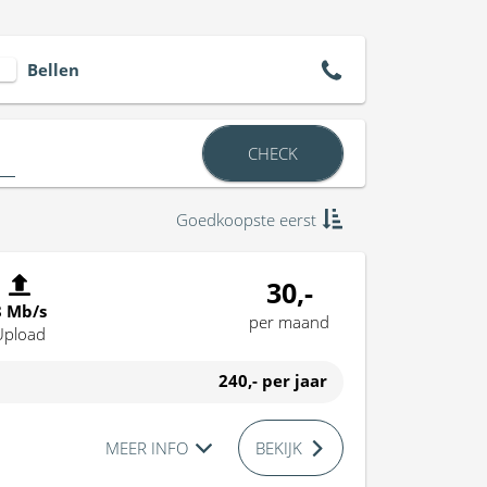
Bellen
CHECK
Goedkoopste eerst
30,-
8 Mb/s
per maand
Upload
240,-
per jaar
MEER INFO
BEKIJK