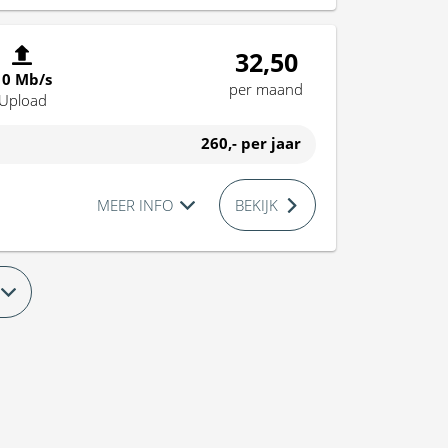
32,50
10 Mb/s
per maand
Upload
260,-
per jaar
MEER INFO
BEKIJK