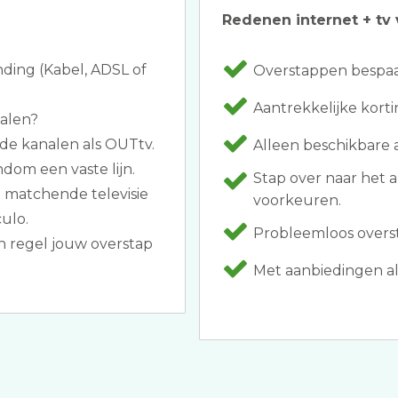
Redenen internet + tv 
nding (Kabel, ADSL of
Overstappen bespaar
Aantrekkelijke korti
halen?
de kanalen als OUTtv.
Alleen beschikbare 
dom een vaste lijn.
Stap over naar het 
e matchende televisie
voorkeuren.
ulo.
Probleemloos overst
en regel jouw overstap
Met aanbiedingen als 