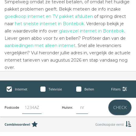
Simpelweg omdat ze teveel betalen, of omdat het huidige
pakket problemen geeft. Bekijk meteen de info inzake
goedkoop internet en TV pakket afsluiten
of spring direct
naar
het snelste internet in Bontebok.
Verderop bekijk je
alle waardevolle info over
glasvezel internet in Bontebok
.
Liever geen abbo voor tv en bellen? Profiteer dan van de
aanbiedingen met alleen internet
. Snel alle leveranciers
vergelijken? Vul hieronder jullie adres in, vergelijk de actuele
internet tarieven van augustus 2026 en stap vandaag nog
over.
Internet
Televisie
Bellen
Filters
CHECK
Postcode
Huisnr.
Combivoordeel
Goedkoopste eerst