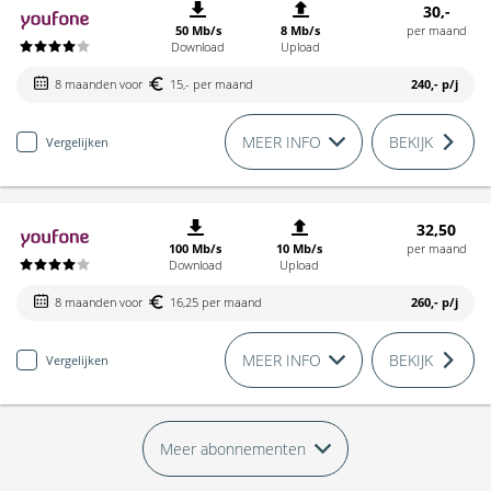
30,-
50 Mb/s
8 Mb/s
per maand
Download
Upload
8 maanden voor
15,- per maand
240,-
p/j
MEER INFO
BEKIJK
Vergelijken
32,50
100 Mb/s
10 Mb/s
per maand
Download
Upload
8 maanden voor
16,25 per maand
260,-
p/j
MEER INFO
BEKIJK
Vergelijken
Meer abonnementen