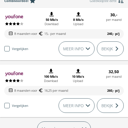
Combivoordeel
Goedkoopste eerst
30,-
50 Mb/s
8 Mb/s
per maand
Download
Upload
8 maanden voor
15,- per maand
240,-
p/j
MEER INFO
BEKIJK
Vergelijken
32,50
100 Mb/s
10 Mb/s
per maand
Download
Upload
8 maanden voor
16,25 per maand
260,-
p/j
MEER INFO
BEKIJK
Vergelijken