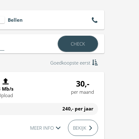
Bellen
CHECK
Goedkoopste eerst
30,-
8 Mb/s
per maand
Upload
240,-
per jaar
MEER INFO
BEKIJK