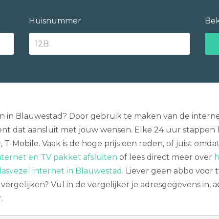
Huisnummer
Bek
en in Blauwestad? Door gebruik te maken van de internet
t dat aansluit met jouw wensen. Elke 24 uur stappen 
er, T-Mobile. Vaak is de hoge prijs een reden, of juist o
ternet en TV pakket afsluiten
of lees direct meer over
h
lasvezel internet in Blauwestad
. Liever geen abbo voor
vergelijken? Vul in de vergelijker je adresgegevens in, 
.