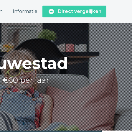
n
Informatie
Direct vergelijken
auwestad
o €60 per jaar