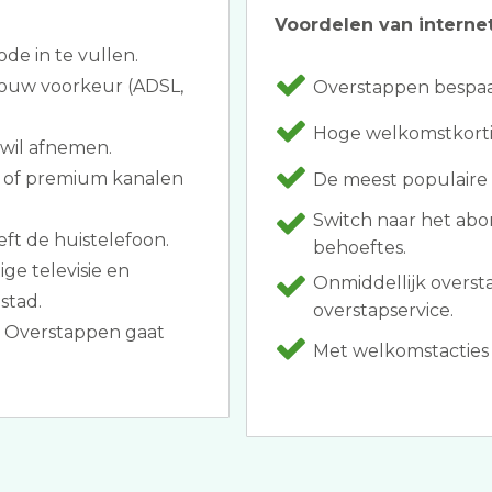
Voordelen van internet
ode in te vullen.
 jouw voorkeur (ADSL,
Overstappen bespaar
Hoge welkomstkorti
 wil afnemen.
n of premium kanalen
De meest populaire 
Switch naar het ab
eft de huistelefoon.
behoeftes.
ge televisie en
Onmiddellijk overs
stad.
overstapservice.
. Overstappen gaat
Met welkomstacties z