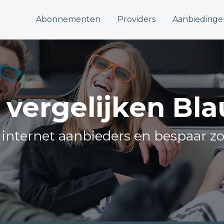
Abonnementen
Providers
Aanbiedinge
t vergelijken Bl
e internet aanbieders en bespaar z