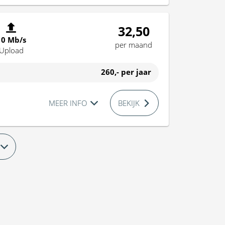
32,50
10 Mb/s
per maand
Upload
260,-
per jaar
MEER INFO
BEKIJK