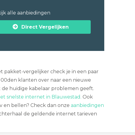
ijk alle aanbiedingen
Direct Vergelijken
 pakket-vergelijker check je in een paar
100den klanten over naar een nieuwe
mdat de huidige kabelaar problemen geeft.
et snelste internet in Blauwestad.
Ook
 tv en bellen? Check dan onze
aanbiedingen
achterhaal de geldende internet tarieven