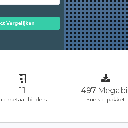
en
ct Vergelijken
11
500
Megabi
Internetaanbieders
Snelste pakket