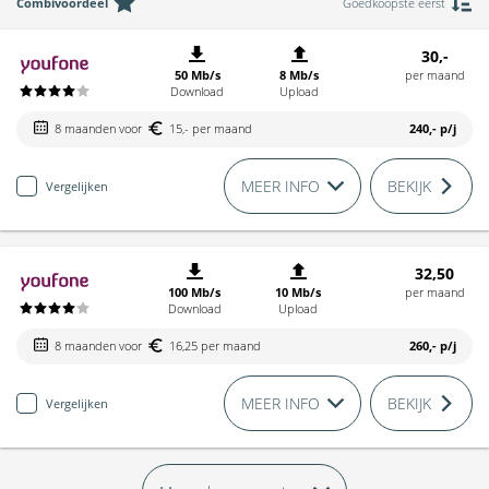
Combivoordeel
Goedkoopste eerst
30,-
50 Mb/s
8 Mb/s
per maand
Download
Upload
8 maanden voor
15,- per maand
240,-
p/j
MEER INFO
BEKIJK
Vergelijken
32,50
100 Mb/s
10 Mb/s
per maand
Download
Upload
8 maanden voor
16,25 per maand
260,-
p/j
MEER INFO
BEKIJK
Vergelijken