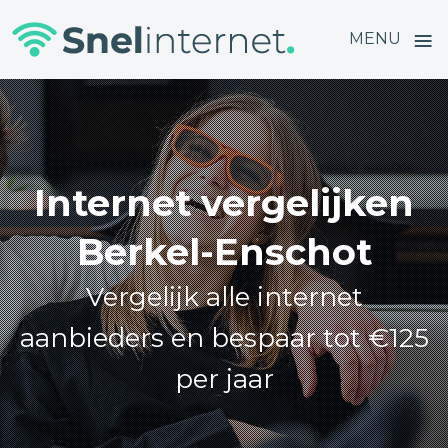
≡
MENU
Skip
to
content
Internet vergelijken
Berkel-Enschot
Vergelijk alle internet
aanbieders en bespaar tot €125
per jaar