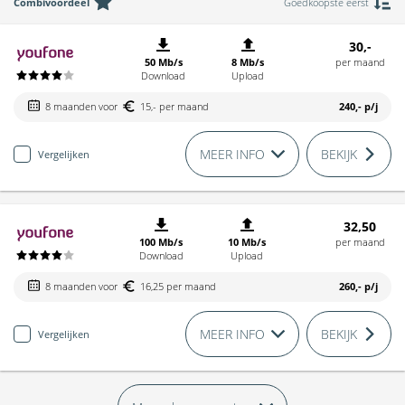
Combivoordeel
Goedkoopste eerst
30,-
50 Mb/s
8 Mb/s
per maand
Download
Upload
8 maanden voor
15,- per maand
240,-
p/j
MEER INFO
BEKIJK
Vergelijken
32,50
100 Mb/s
10 Mb/s
per maand
Download
Upload
8 maanden voor
16,25 per maand
260,-
p/j
MEER INFO
BEKIJK
Vergelijken