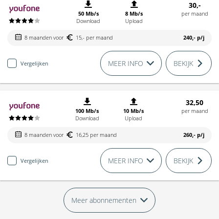
30,-
50 Mb/s
8 Mb/s
per maand
Download
Upload
8 maanden voor
15,- per maand
240,-
p/j
MEER INFO
BEKIJK
Vergelijken
32,50
100 Mb/s
10 Mb/s
per maand
Download
Upload
8 maanden voor
16,25 per maand
260,-
p/j
MEER INFO
BEKIJK
Vergelijken
Meer abonnementen