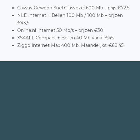
Caiway Gewoon Snel Glasvezel 600 Mb – prijs €72,5
NLE Internet + Bellen 100 Mb / 100 Mb – prijzen
€43,5
Online.nl Internet 50 Mb/s – prijzen €30
XS4ALL Compact + Bellen 40 Mb vanaf €45
Ziggo Internet Max 400 Mb. Maandelijks: €60,45