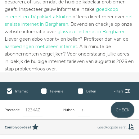
besparen, of juist omdat de huidige kabelaar problemen
geeft. Inspecteer gauw informatie inzake
goedkoop
internet en TV pakket afsluiten
of lees direct meer over
het
snelste internet in Bergharen.
Bovendien check je op onze
website informatie over
glasvezel internet in Bergharen
.
Liever geen abbo voor tv en bellen? Profiteer dan van de
aanbiedingen met alleen internet
. À la minute de
abonnementen vergelijken? Voer onderstaand jullie adres
in, bekijk de huidige internet tarieven van augustus 2026 en
stap probleemloos over.
Internet
Televisie
Bellen
Filters
CHECK
Postcode
Huisnr.
Combivoordeel
Goedkoopste eerst