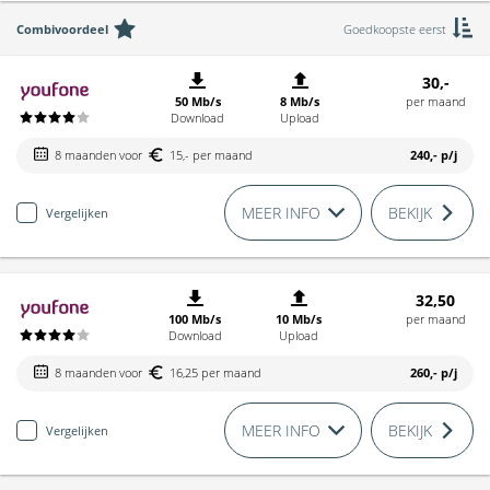
Combivoordeel
Goedkoopste eerst
30,-
50 Mb/s
8 Mb/s
per maand
Download
Upload
8 maanden voor
15,- per maand
240,-
p/j
MEER INFO
BEKIJK
Vergelijken
32,50
100 Mb/s
10 Mb/s
per maand
Download
Upload
8 maanden voor
16,25 per maand
260,-
p/j
MEER INFO
BEKIJK
Vergelijken