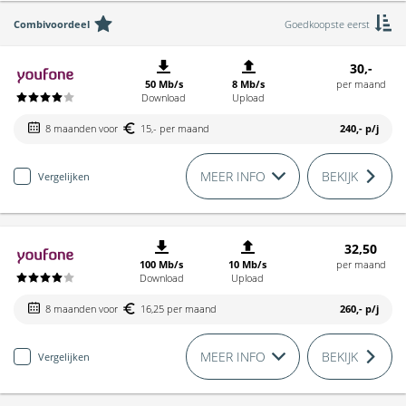
Combivoordeel
Goedkoopste eerst
30,-
50 Mb/s
8 Mb/s
per maand
Download
Upload
8 maanden voor
15,- per maand
240,-
p/j
MEER INFO
BEKIJK
Vergelijken
32,50
100 Mb/s
10 Mb/s
per maand
Download
Upload
8 maanden voor
16,25 per maand
260,-
p/j
MEER INFO
BEKIJK
Vergelijken