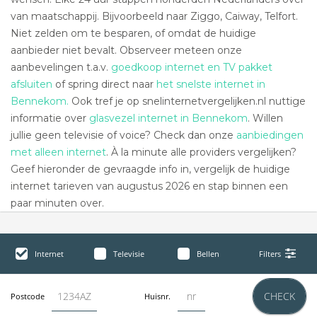
van maatschappij. Bijvoorbeeld naar Ziggo, Caiway, Telfort.
Niet zelden om te besparen, of omdat de huidige
aanbieder niet bevalt. Observeer meteen onze
aanbevelingen t.a.v.
goedkoop internet en TV pakket
afsluiten
of spring direct naar
het snelste internet in
Bennekom.
Ook tref je op snelinternetvergelijken.nl nuttige
informatie over
glasvezel internet in Bennekom
. Willen
jullie geen televisie of voice? Check dan onze
aanbiedingen
met alleen internet
. À la minute alle providers vergelijken?
Geef hieronder de gevraagde info in, vergelijk de huidige
internet tarieven van augustus 2026 en stap binnen een
paar minuten over.
Internet
Televisie
Bellen
Filters
CHECK
Postcode
Huisnr.