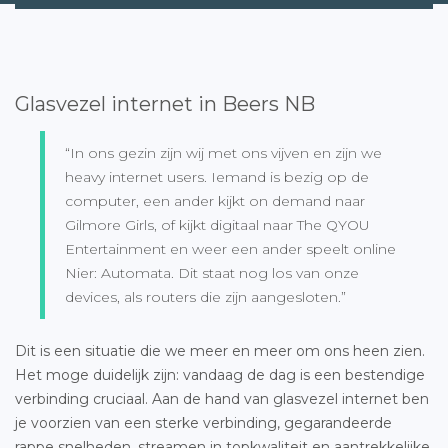
Glasvezel internet in Beers NB
“In ons gezin zijn wij met ons vijven en zijn we
heavy internet users. Iemand is bezig op de
computer, een ander kijkt on demand naar
Gilmore Girls, of kijkt digitaal naar The QYOU
Entertainment en weer een ander speelt online
Nier: Automata. Dit staat nog los van onze
devices, als routers die zijn aangesloten.”
Dit is een situatie die we meer en meer om ons heen zien.
Het moge duidelijk zijn: vandaag de dag is een bestendige
verbinding cruciaal. Aan de hand van glasvezel internet ben
je voorzien van een sterke verbinding, gegarandeerde
rappe snelheden, streamen in topkwaliteit en aantrekkelijke