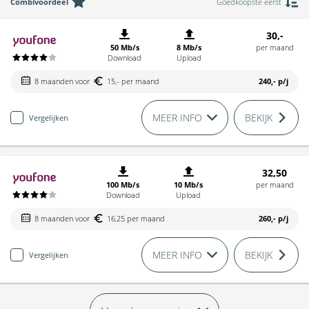
Combivoordeel
Goedkoopste eerst
30,-
50 Mb/s
8 Mb/s
per maand
Download
Upload
8 maanden voor
15,- per maand
240,-
p/j
MEER INFO
BEKIJK
Vergelijken
32,50
100 Mb/s
10 Mb/s
per maand
Download
Upload
8 maanden voor
16,25 per maand
260,-
p/j
MEER INFO
BEKIJK
Vergelijken