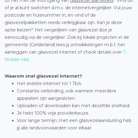
zit het met de voortgang van
glasvezel Barneveld
? Vind uit
of je al kunt switchen d.m.v. de internetvergelijker. Vul jouw
postcode en huisnummer in, en vind of de
glasvezelpakketten reeds verkrijgbaar zijn. Kan je deze
optie kiezen? Het vergelijken van glasvezel doe je
eenvoudig via de vergelijker. Ook bij lokale projecten in de
gemeente (Gelderland) lees jij ontwikkelingen m.b.t. het
aanleggen van glasvezel internet of check details over
T-
Mobile vdsl
.
Waarom snel glasvezel internet?
Het snelste internet tot 1 Tb/s.
Constante verbinding, ook wanneer meerdere
apparaten zijn aangesloten.
Uploaden of downloaden kan met dezelfde snelheid.
Je hebt 100% vrije providerkeuze.
Voor lange termijn: met een glasvezelaansluiting heb
jij alle randvoorwaarden voor elkaar.