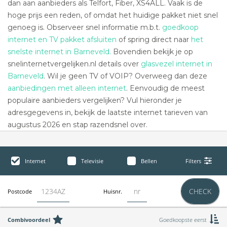
dan aan aanbieders als Telfort, Fiber, XS4ALL. Vaak is de
hoge prijs een reden, of omdat het huidige pakket niet snel
genoeg is. Observeer snel informatie m.b.t.
goedkoop
internet en TV pakket afsluiten
of spring direct naar
het
snelste internet in Barneveld.
Bovendien bekijk je op
snelinternetvergelijken.nl details over
glasvezel internet in
Barneveld
. Wil je geen TV of VOIP? Overweeg dan deze
aanbiedingen met alleen internet
. Eenvoudig de meest
populaire aanbieders vergelijken? Vul hieronder je
adresgegevens in, bekijk de laatste internet tarieven van
augustus 2026 en stap razendsnel over.
Internet
Televisie
Bellen
Filters
CHECK
Postcode
Huisnr.
Combivoordeel
Goedkoopste eerst