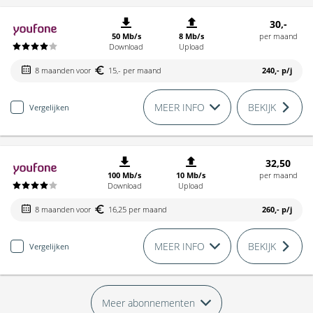
30,-
50 Mb/s
8 Mb/s
per maand
Download
Upload
8 maanden voor
15,- per maand
240,-
p/j
MEER INFO
BEKIJK
Vergelijken
32,50
100 Mb/s
10 Mb/s
per maand
Download
Upload
8 maanden voor
16,25 per maand
260,-
p/j
MEER INFO
BEKIJK
Vergelijken
Meer abonnementen