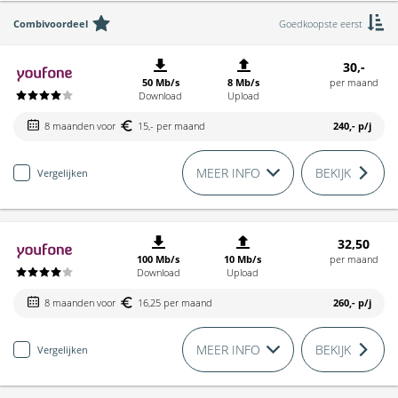
Combivoordeel
Goedkoopste eerst
30,-
50 Mb/s
8 Mb/s
per maand
Download
Upload
8 maanden voor
15,- per maand
240,-
p/j
MEER INFO
BEKIJK
Vergelijken
32,50
100 Mb/s
10 Mb/s
per maand
Download
Upload
8 maanden voor
16,25 per maand
260,-
p/j
MEER INFO
BEKIJK
Vergelijken