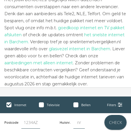
consumenten overstappen naar een andere leverancier.
Denk dan aan aanbieders als Tele2, NLE, Telfort. Om geld te
besparen, of omdat het huidige pakket niet meer voldoet.
Spot vlug onze info m.b.t.
goedkoop internet en TV pakket
afsluiten
of check de updates omtrent
het snelste internet
in Barchem.
Verderop tref je op snelinternetvergelijken.nl
waardevolle info over
glasvezel internet in Barchem
. Liever
geen abbo voor tv en bellen? Check dan onze
aanbiedingen met alleen internet
. Zonder problemen de
beschikbare contracten vergelijken? Geef onderstaand je
woonlocatie in, achterhaal de huidige internet tarieven van
augustus 2026 en stap gemakkelijk over.
Internet
Televisie
Bellen
Filters
CHECK
Postcode
Huisnr.