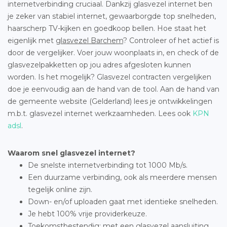
internetverbinding cruciaal. Dankzij glasvezel internet ben
je zeker van stabiel internet, gewaarborgde top snelheden,
haarscherp TV-kijken en goedkoop bellen. Hoe staat het
eigenlijk met
glasvezel Barchem
? Controleer of het actief is
door de vergelijker. Voer jouw woonplaats in, en check of de
glasvezelpakketten op jou adres afgesloten kunnen
worden. Is het mogelijk? Glasvezel contracten vergelijken
doe je eenvoudig aan de hand van de tool. Aan de hand van
de gemeente website (Gelderland) lees je ontwikkelingen
m.b.t. glasvezel internet werkzaamheden. Lees ook
KPN
adsl
.
Waarom snel glasvezel internet?
De snelste internetverbinding tot 1000 Mb/s.
Een duurzame verbinding, ook als meerdere mensen
tegelijk online zijn.
Down- en/of uploaden gaat met identieke snelheden.
Je hebt 100% vrije providerkeuze.
Toekomstbestendig: met een glasvezel aansluiting