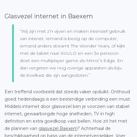
Glasvezel internet in Baexem
“Wij zijn met z’n vijven en maken intensief gebruik
van intenet. Iemand is bezig op de computer,
iemand anders streamt The Wonder Years, of kijkt
met de tablet naar AVULO en een 3e persoon
doet een multiplayer game als Mirror’s Edge. En
dan vergeten we nog overige apparaten als bijv.
de koelkast die zijn aangesloten.”
Een treffend voorbeeld dat steeds vaker opduikt. Onthoud
goed: hedendaags is een bestendige verbinding een must.
Middels internet door glasvezel ben je voorzien van stabiel
internet, gewaarborgde hoge snelheden, TV in high
definition en extra goedkoop vast bellen. Hoe zit het met
de plannen van
glasvezel Baexem
? Achterhaal de
beschikbaarheid op basis van de internetvergelijker. Voer