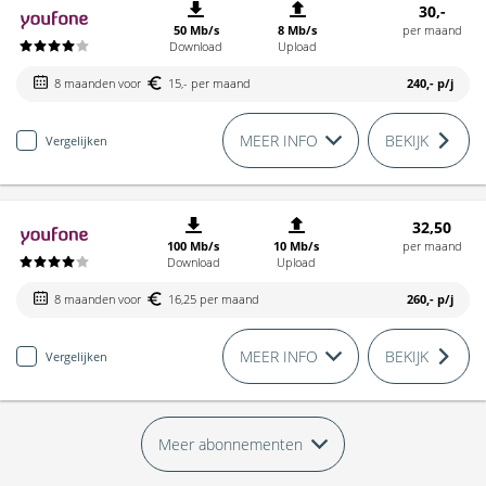
30,-
50 Mb/s
8 Mb/s
per maand
Download
Upload
8 maanden voor
15,- per maand
240,-
p/j
MEER INFO
BEKIJK
Vergelijken
32,50
100 Mb/s
10 Mb/s
per maand
Download
Upload
8 maanden voor
16,25 per maand
260,-
p/j
MEER INFO
BEKIJK
Vergelijken
Meer abonnementen