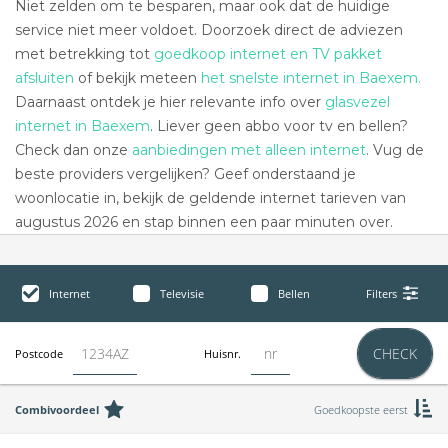
Niet zelden om te besparen, maar ook dat de huidige
service niet meer voldoet. Doorzoek direct de adviezen
met betrekking tot
goedkoop internet en TV pakket
afsluiten
of bekijk meteen
het snelste internet in Baexem.
Daarnaast ontdek je hier relevante info over
glasvezel
internet in Baexem
. Liever geen abbo voor tv en bellen?
Check dan onze
aanbiedingen met alleen internet
. Vug de
beste providers vergelijken? Geef onderstaand je
woonlocatie in, bekijk de geldende internet tarieven van
augustus 2026 en stap binnen een paar minuten over.
Internet
Televisie
Bellen
Filters
CHECK
Postcode
Huisnr.
Combivoordeel
Goedkoopste eerst