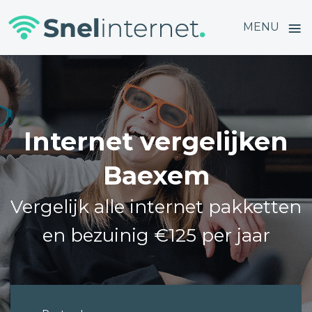
≡
MENU
Skip
to
content
Internet vergelijken
Baexem
Vergelijk alle internet pakketten
en bezuinig €125 per jaar