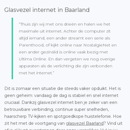
Glasvezel internet in Baarland
“Thuis zijn wij met ons drieën en halen we het
maximale uit internet. Achter de computer zit
altijd iemand, een ander streamt een serie als
Parenthood, of kijkt online naar NostalgieNet en
een ander gezinslid is online vaak bezig met
Ultima Online. En dan vergeten we nog overige
apparaten als de verlichting die zijn verbonden
met het internet.”
Dit is zomaar een situatie die steeds vaker opduikt. Het is
geen geheim: vandaag de dag is stabiel en snel internet
cruciaal. Dankzij glasvezel internet ben je zeker van een
betrouwbare verbinding, continue super snelheden,
haarscherp TV-kijken en spotgoedkope huistelefonie. Hoe
zit het met de voortgang van
glasvezel Baarland
? Vind uit