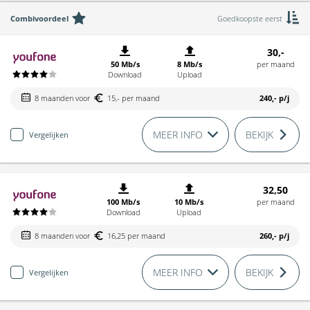
Combivoordeel
Goedkoopste eerst
30,-
50 Mb/s
8 Mb/s
per maand
Download
Upload
8 maanden voor
15,- per maand
240,-
p/j
MEER INFO
BEKIJK
Vergelijken
32,50
100 Mb/s
10 Mb/s
per maand
Download
Upload
8 maanden voor
16,25 per maand
260,-
p/j
MEER INFO
BEKIJK
Vergelijken