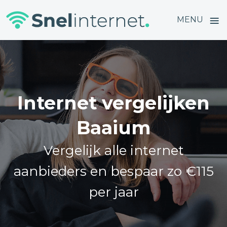
≡
MENU
Skip
to
content
Internet vergelijken
Baaium
Vergelijk alle internet
aanbieders en bespaar zo €115
per jaar