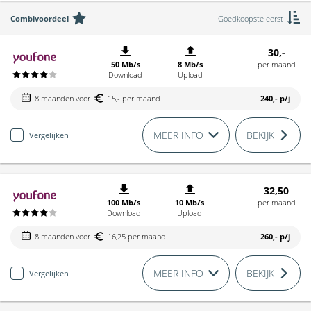
Combivoordeel
Goedkoopste eerst
30,-
50 Mb/s
8 Mb/s
per maand
Download
Upload
8 maanden voor
15,- per maand
240,-
p/j
MEER INFO
BEKIJK
Vergelijken
32,50
100 Mb/s
10 Mb/s
per maand
Download
Upload
8 maanden voor
16,25 per maand
260,-
p/j
MEER INFO
BEKIJK
Vergelijken