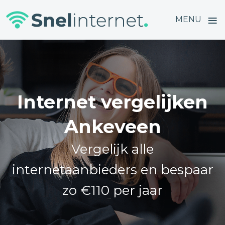
≡
MENU
Skip
to
content
Internet vergelijken
Ankeveen
Vergelijk alle
internetaanbieders en bespaar
zo €110 per jaar