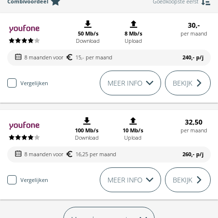
Combivoordeel
Goedkoopste eerst
30,-
50 Mb/s
8 Mb/s
per maand
Download
Upload
8 maanden voor
15,- per maand
240,-
p/j
MEER INFO
BEKIJK
Vergelijken
32,50
100 Mb/s
10 Mb/s
per maand
Download
Upload
8 maanden voor
16,25 per maand
260,-
p/j
MEER INFO
BEKIJK
Vergelijken