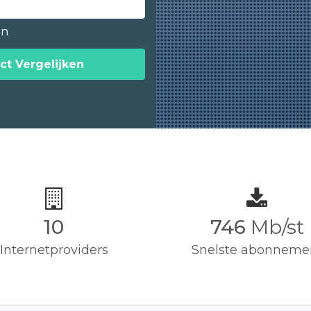
en
ct Vergelijken
10
750
Mb/st
Internetproviders
Snelste abonneme