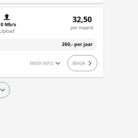
32,50
10 Mb/s
per maand
Upload
260,-
per jaar
MEER INFO
BEKIJK