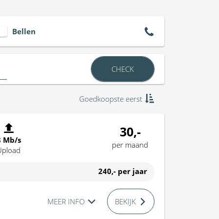
Bellen
CHECK
Goedkoopste eerst
30,-
8 Mb/s
per maand
Upload
240,-
per jaar
MEER INFO
BEKIJK