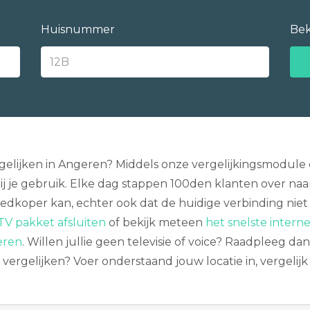
Huisnummer
Bek
rgelijken in Angeren? Middels onze vergelijkingsmodule
 je gebruik. Elke dag stappen 100den klanten over naar
edkoper kan, echter ook dat de huidige verbinding niet s
TV pakket afsluiten
of bekijk meteen
het snelste intern
eren
. Willen jullie geen televisie of voice? Raadpleeg da
ergelijken? Voer onderstaand jouw locatie in, vergelij