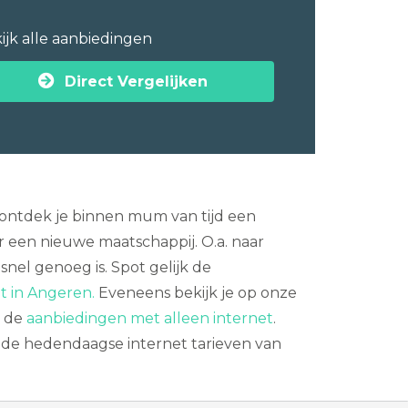
ijk alle aanbiedingen
Direct Vergelijken
 ontdek je binnen mum van tijd een
 een nieuwe maatschappij. O.a. naar
nel genoeg is. Spot gelijk de
et in Angeren.
Eveneens bekijk je op onze
n de
aanbiedingen met alleen internet
.
k de hedendaagse internet tarieven van