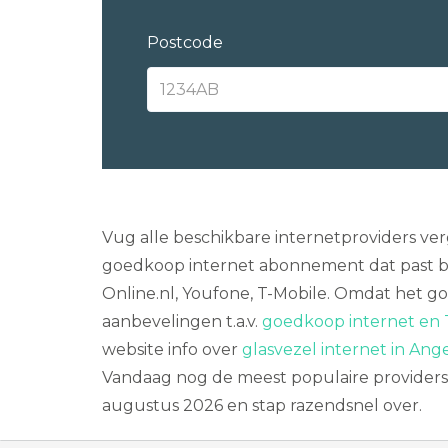
Postcode
Vug alle beschikbare internetproviders ve
goedkoop internet abonnement dat past bij
Online.nl, Youfone, T-Mobile. Omdat het go
aanbevelingen t.a.v.
goedkoop internet en 
website info over
glasvezel internet in Ang
Vandaag nog de meest populaire providers v
augustus 2026 en stap razendsnel over.