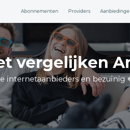
Abonnementen
Providers
Aanbiedinge
et vergelijken 
lle internetaanbieders en bezuinig 