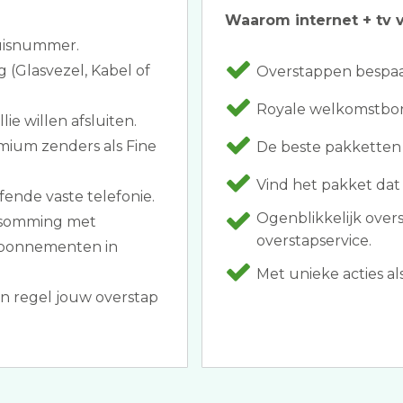
Waarom internet + tv v
huisnummer.
g (Glasvezel, Kabel of
Overstappen bespaar
Royale welkomstbonu
ie willen afsluiten.
mium zenders als Fine
De beste pakketten
Vind het pakket dat 
fende vaste telefonie.
Ogenblikkelijk over
opsomming met
overstapservice.
 abonnementen in
Met unieke acties als
n regel jouw overstap