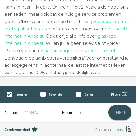
kan zijn naar T-Mobile, Online.nl, Tele2. Vaak is de hoge prijs
een reden, maar ook dat de huidige service problemen
geeft. Observeer meteen de hints t.a.v.
goedkoop internet
en TV pakket afsluiten
of lees direct meer over
het snelste
internet in Andelst.
Ook tref je alle info over
glasvezel
internet in Andelst
. Willen jullie geen televisie of voice?
Raadpleeg dan de
aanbiedingen met alleen internet
.
Eenvoudig de aanbieders vergelijken? Voer onderstaand je
adresgegevens in, achterhaal de laatste internet tarieven
van augustus 2026 en stap gemakkelijk over.
Internet
Televisie
Bellen
Filters
CHECK
Postcode
Huisnr.
Combivoordeel
Goedkoopste eerst