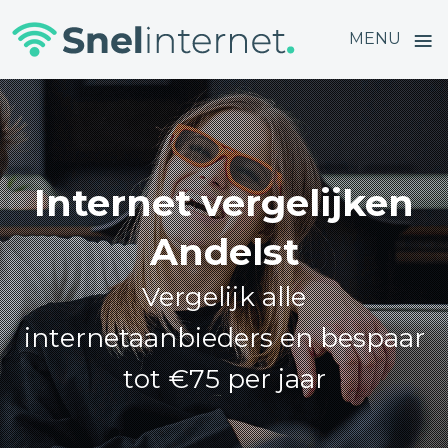
≡
MENU
Skip
to
content
Internet vergelijken
Andelst
Vergelijk alle
internetaanbieders en bespaar
tot €75 per jaar