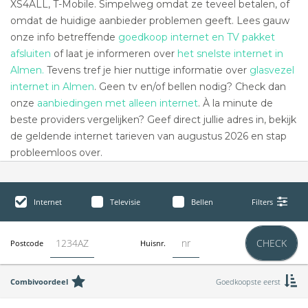
XS4ALL, T-Mobile. Simpelweg omdat ze teveel betalen, of
omdat de huidige aanbieder problemen geeft. Lees gauw
onze info betreffende
goedkoop internet en TV pakket
afsluiten
of laat je informeren over
het snelste internet in
Almen.
Tevens tref je hier nuttige informatie over
glasvezel
internet in Almen
. Geen tv en/of bellen nodig? Check dan
onze
aanbiedingen met alleen internet
. À la minute de
beste providers vergelijken? Geef direct jullie adres in, bekijk
de geldende internet tarieven van augustus 2026 en stap
probleemloos over.
Internet
Televisie
Bellen
Filters
CHECK
Postcode
Huisnr.
Combivoordeel
Goedkoopste eerst